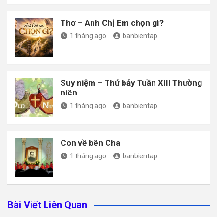
Thơ – Anh Chị Em chọn gì?
1 tháng ago
banbientap
Suy niệm – Thứ bảy Tuần XIII Thường
niên
1 tháng ago
banbientap
Con về bên Cha
1 tháng ago
banbientap
Bài Viết Liên Quan