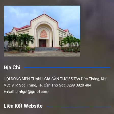
Địa Chỉ
HỘI DÒNG MẾN THÁNH GIÁ CẦN THƠ
85 Tôn Đức Thắng,
Khu
Vực 9, P. Sóc Trăng, TP. Cần Thơ
Sđt: 0299 3820 484
Email:hdmtgst@gmail.com
Liên Kết Website