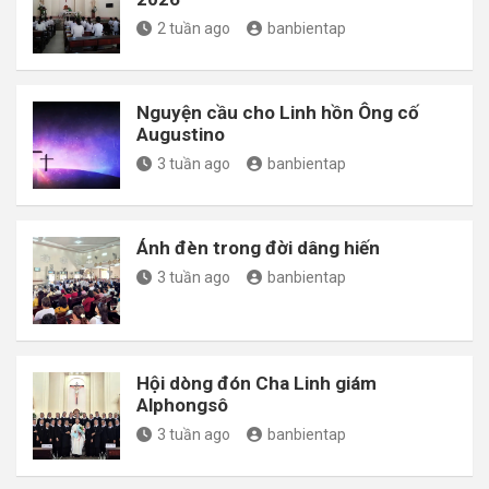
2 tuần ago
banbientap
Nguyện cầu cho Linh hồn Ông cố
Augustino
3 tuần ago
banbientap
Ánh đèn trong đời dâng hiến
3 tuần ago
banbientap
Hội dòng đón Cha Linh giám
Alphongsô
3 tuần ago
banbientap