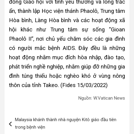
đồng Giáo hội với tình yêu thương và lòng trắc
ẩn, thành lập Học viện thánh Phaolô, Trung tâm
Hòa bình, Làng Hòa bình và các hoạt động xã
hội khác như Trung tâm sự sống “Gioan
Phaolô II”, nơi chủ yếu chăm sóc các gia đình
có người mắc bệnh AIDS. Đây đều là những
hoạt động nhằm mục đích hòa nhập, đào tạo,
phát triển nghề nghiệp, nhằm giúp đỡ những gia
đình túng thiếu hoặc nghèo khó ở vùng nông
thôn của tỉnh Takeo. (Fides 15/03/2022)
Nguồn: W.Vatican News
Điều
Malaysia khánh thành nhà nguyện Kitô giáo đầu tiên
hướng
trong bệnh viện
bài