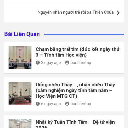
viết
Nguyên nhân người trẻ rời xa Thiên Chúa
Bài Liên Quan
Chạm bằng trái tim (đúc kết ngày thứ
3 – Tĩnh tâm Học viện)
3 ngày ago
banbientap
Uống chén Thầy…., nhận chén Thầy
(cảm nghiệm ngày tĩnh tâm năm –
Học Viện MTG CT)
6 ngày ago
banbientap
Nhật ký Tuần Tĩnh Tâm – Đệ tử viện
2026