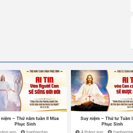
 niệm – Thứ năm tuần II Mùa
Suy niệm – Thứ tư Tuần I
Phục Sinh
Phục Sinh
tháng ago
banbientap
4 tháng ago
banbienta