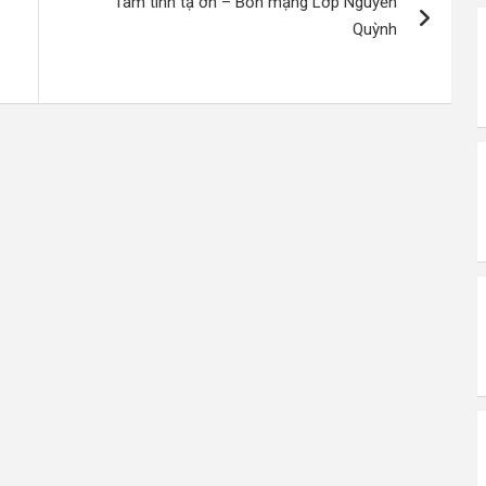
Tâm tình tạ ơn – Bổn mạng Lớp Nguyễn
Quỳnh