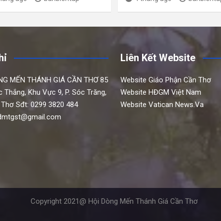
hỉ
Liên Kết Website
NG MẾN THÁNH GIÁ CẦN THƠ
85
Website Giáo Phận Cần Thơ
c Thắng,
Khu Vực 9, P. Sóc Trăng,
Website HĐGM Việt Nam
 Thơ
Sđt: 0299 3820 484
Website Vatican News.Va
hdmtgst@gmail.com
Copyright 2021@ Hội Dòng Mến Thánh Giá Cần Thơ