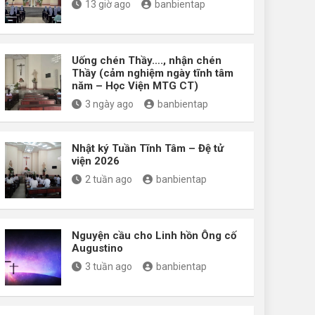
13 giờ ago
banbientap
Uống chén Thầy…., nhận chén
Thầy (cảm nghiệm ngày tĩnh tâm
năm – Học Viện MTG CT)
3 ngày ago
banbientap
Nhật ký Tuần Tĩnh Tâm – Đệ tử
viện 2026
2 tuần ago
banbientap
Nguyện cầu cho Linh hồn Ông cố
Augustino
3 tuần ago
banbientap