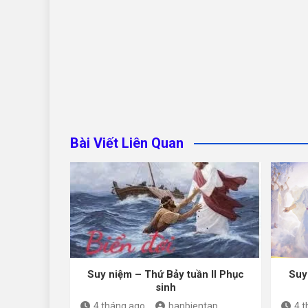
Bài Viết Liên Quan
Suy niệm – Thứ Bảy tuần II Phục
Suy
sinh
4 tháng ago
banbientap
4 