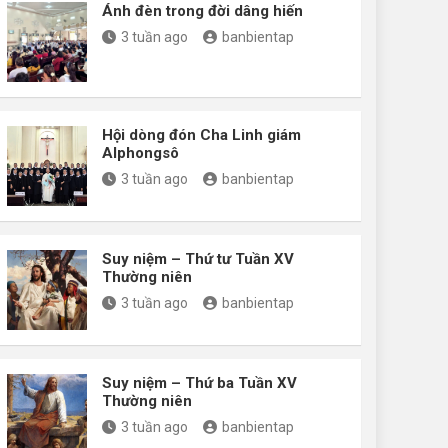
Ánh đèn trong đời dâng hiến
3 tuần ago
banbientap
Hội dòng đón Cha Linh giám
Alphongsô
3 tuần ago
banbientap
Suy niệm – Thứ tư Tuần XV
Thường niên
3 tuần ago
banbientap
Suy niệm – Thứ ba Tuần XV
Thường niên
3 tuần ago
banbientap