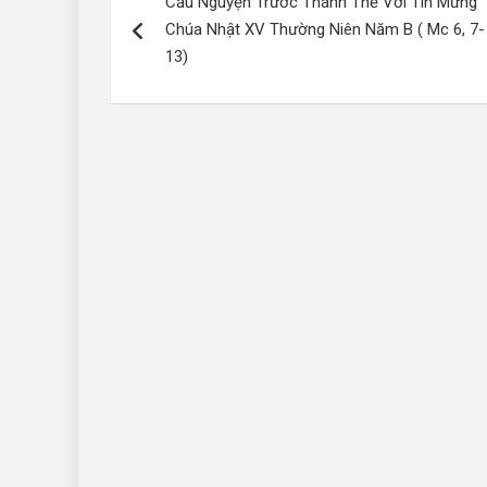
Cầu Nguyện Trước Thánh Thể Với Tin Mừng
hướng
Chúa Nhật XV Thường Niên Năm B ( Mc 6, 7-
bài
13)
viết