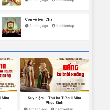
Con về bên Cha
1 tháng ago
banbientap
I Mùa
Suy niệm – Thứ ba Tuần II Mùa
Phục Sinh
p
4 tháng ago
banbientap