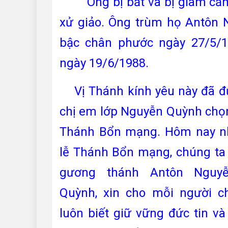
Ông bị bắt và bị giam cầm
xử giảo.
Ông trùm họ Antôn 
bậc chân phước ngày 27/5/1
ngày 19/6/1988.
Vị Thánh kính yêu này đã đ
chị em lớp Nguyễn Quỳnh chọn
Thánh Bổn mạng. Hôm nay n
lễ Thánh Bổn mạng, chúng ta 
gương thánh Antôn Nguy
Quỳnh, xin cho mỗi người c
luôn biết giữ vững đức tin v