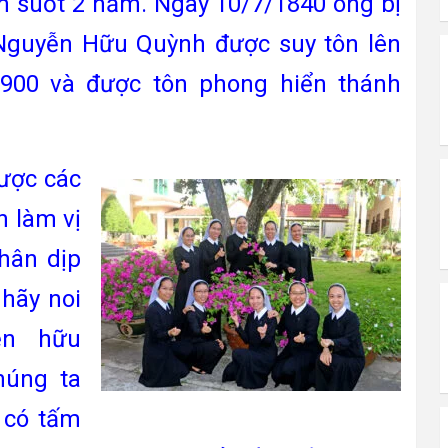
 suốt 2 năm.
Ngày 10/7/1840 ông bị
Nguyễn Hữu Quỳnh được suy tôn lên
900 và được tôn phong hiển thánh
ược các
 làm vị
hân dịp
hãy noi
ễn hữu
húng ta
à có tấm