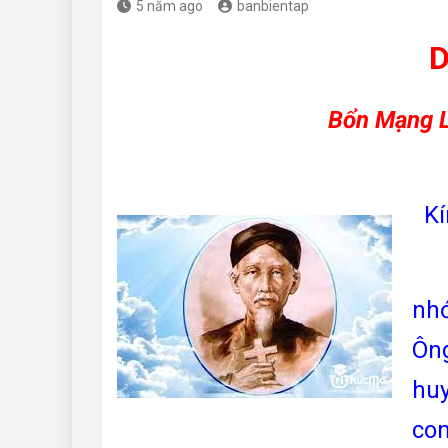
5 năm ago
banbientap
D
Bổn Mạng 
Kín
Hô
nh
Ôn
huy
con