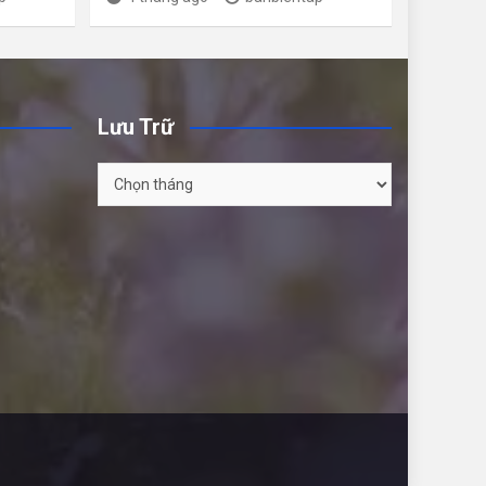
Lưu Trữ
Lưu
Trữ