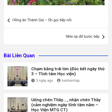
Điều
Hồng ân Thánh Giá – Ơn gọi tiếp nối
hướng
bài
Nhìn lại để bước tiếp
viết
Bài Liên Quan
Chạm bằng trái tim (đúc kết ngày thứ
3 – Tĩnh tâm Học viện)
3 ngày ago
banbientap
Uống chén Thầy…., nhận chén Thầy
(cảm nghiệm ngày tĩnh tâm năm –
Học Viện MTG CT)