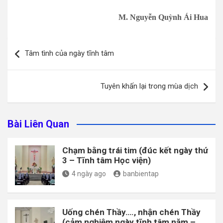
M. Nguyễn Quỳnh Ái Hua
Điều
Tâm tình của ngày tĩnh tâm
hướng
bài
Tuyên khấn lại trong mùa dịch
viết
Bài Liên Quan
Chạm bằng trái tim (đúc kết ngày thứ
3 – Tĩnh tâm Học viện)
4 ngày ago
banbientap
Uống chén Thầy…., nhận chén Thầy
(cảm nghiệm ngày tĩnh tâm năm –