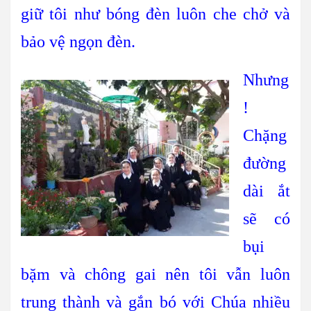
giữ tôi như bóng đèn luôn che chở và
bảo vệ ngọn đèn.
Nhưng
!
Chặng
đường
dài ắt
sẽ có
bụi
bặm và chông gai nên tôi vẫn luôn
trung thành và gắn bó với Chúa nhiều