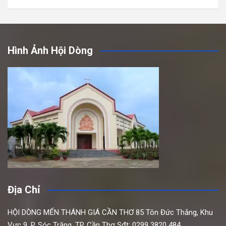
Hình Ảnh Hội Dòng
Địa Chỉ
HỘI DÒNG MẾN THÁNH GIÁ CẦN THƠ
85 Tôn Đức Thắng,
Khu
Vực 9, P. Sóc Trăng, TP. Cần Thơ
Sđt: 0299 3820 484