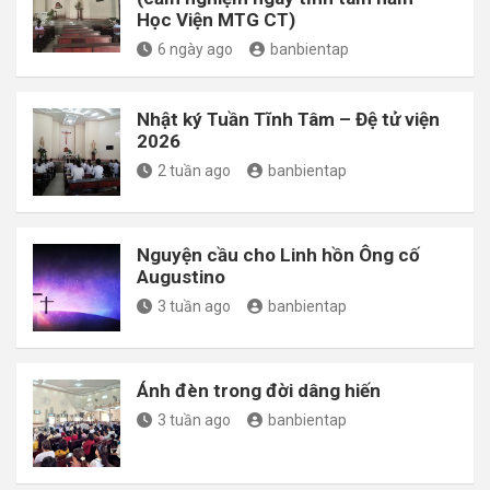
Học Viện MTG CT)
6 ngày ago
banbientap
Nhật ký Tuần Tĩnh Tâm – Đệ tử viện
2026
2 tuần ago
banbientap
Nguyện cầu cho Linh hồn Ông cố
Augustino
3 tuần ago
banbientap
Ánh đèn trong đời dâng hiến
3 tuần ago
banbientap