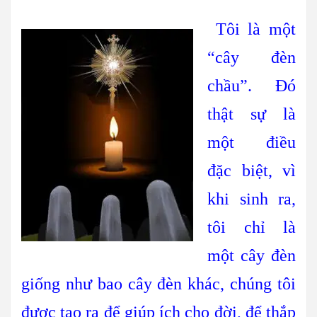
Tôi là một
“cây đèn
chầu”. Đó
thật sự là
một điều
đặc biệt, vì
khi sinh ra,
tôi chỉ là
một cây đèn
giống như bao cây đèn khác, chúng tôi
được tạo ra để giúp ích cho đời, để thắp