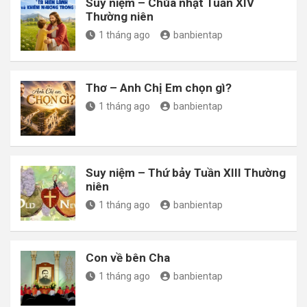
Suy niệm – Chúa nhật Tuần XIV
Thường niên
1 tháng ago
banbientap
Thơ – Anh Chị Em chọn gì?
1 tháng ago
banbientap
Suy niệm – Thứ bảy Tuần XIII Thường
niên
1 tháng ago
banbientap
Con về bên Cha
1 tháng ago
banbientap