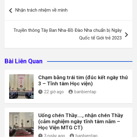
Điều
Nhận trách nhiệm về mình
hướng
bài
Truyền thông Tây Ban Nha-Bồ Đào Nha chuẩn bị Ngày
viết
Quốc tế Giới trẻ 2023
Bài Liên Quan
Chạm bằng trái tim (đúc kết ngày thứ
3 – Tĩnh tâm Học viện)
22 giờ ago
banbientap
Uống chén Thầy…., nhận chén Thầy
(cảm nghiệm ngày tĩnh tâm năm –
Học Viện MTG CT)
3 ngày ago
banbientap