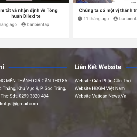
m tắt và nhận định về Tông
Chúng ta có một vị thánh t
huấn Dilexi te
11 tháng ago
banbient
tháng ago
banbientap
hỉ
Liên Kết Website
NG MẾN THÁNH GIÁ CẦN THƠ
85
Website Giáo Phận Cần Thơ
c Thắng,
Khu Vực 9, P. Sóc Trăng,
Website HĐGM Việt Nam
 Thơ
Sđt: 0299 3820 484
Website Vatican News.Va
hdmtgst@gmail.com