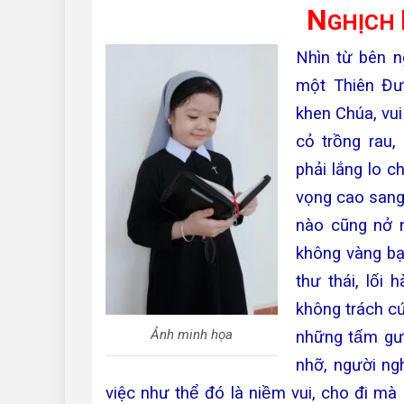
N
GHỊCH
Nhìn từ bên ng
một Thiên Đưo
khen Chúa, vui ve
cỏ trồng rau,
phải lắng lo 
vọng cao sang. 
nào cũng nở n
không vàng bạ
thư thái, lối
không trách cứ
Ảnh minh họa
những tấm gư
nhỡ, người ng
việc như thể đó là niềm vui, cho đi ma