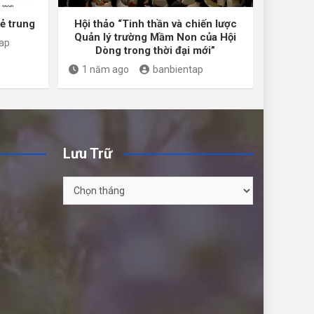
rẻ trung
Hội thảo “Tinh thần và chiến lược
Quản lý trường Mầm Non của Hội
ap
Dòng trong thời đại mới”
1 năm ago
banbientap
Lưu Trữ
Lưu
Trữ