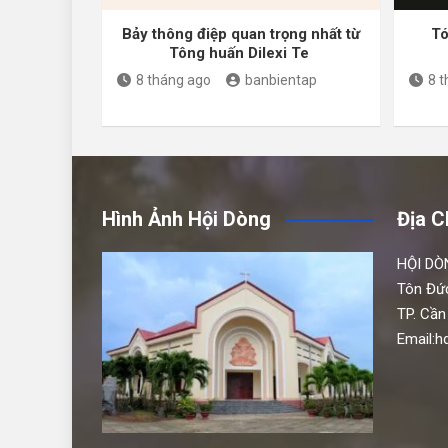
Bảy thông điệp quan trọng nhất từ
Tó
Tông huấn Dilexi Te
8 tháng ago
banbientap
8 
Hình Ảnh Hội Dòng
Địa C
HỘI DÒ
Tôn Đứ
TP. Cần
Email: