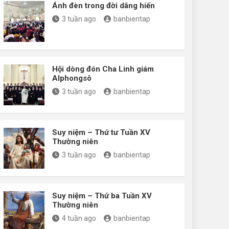
Ánh đèn trong đời dâng hiến
3 tuần ago
banbientap
Hội dòng đón Cha Linh giám
Alphongsô
3 tuần ago
banbientap
Suy niệm – Thứ tư Tuần XV
Thường niên
3 tuần ago
banbientap
Suy niệm – Thứ ba Tuần XV
Thường niên
4 tuần ago
banbientap