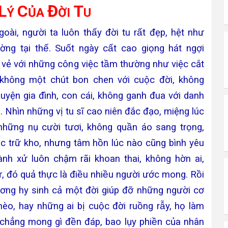
L
C
Đ
T
Ý
ỦA
ỜI
U
oài, người ta luôn thấy đời tu rất đẹp, hệt như
̛̀ng tại thế. Suốt ngày cất cao giọng hát ngợi
̉ với những công việc tầm thường như việc cắt
 không một chút bon chen với cuộc đời, không
chuyện gia đình, con cái, không ganh đua với danh
Nhìn những vị tu sĩ cao niên đắc đạo, miệng lúc
hững nụ cười tươi, không quần áo sang trọng,
c trữ kho, nhưng tâm hồn lúc nào cũng bình yêu
 hành xử luôn chậm rãi khoan thai, không hờn ai,
, đó quả thực là điều nhiều người ước mong. Rồi
ơng hy sinh cả một đời giúp đỡ những người cơ
hèo, hay những ai bị cuộc đời ruồng rẫy, họ làm
̀ chẳng mong gì đền đáp, bao lụy phiền của nhân