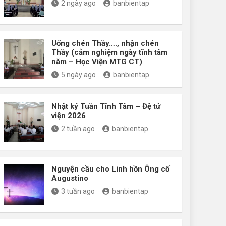
2 ngày ago
banbientap
Uống chén Thầy…., nhận chén
Thầy (cảm nghiệm ngày tĩnh tâm
năm – Học Viện MTG CT)
5 ngày ago
banbientap
Nhật ký Tuần Tĩnh Tâm – Đệ tử
viện 2026
2 tuần ago
banbientap
Nguyện cầu cho Linh hồn Ông cố
Augustino
3 tuần ago
banbientap