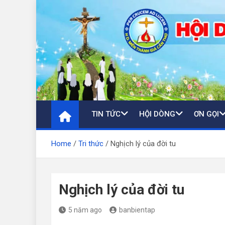
Skip
to
content
TIN TỨC
HỘI DÒNG
ƠN GỌI
Home
Tri thức
Nghịch lý của đời tu
Nghịch lý của đời tu
5 năm ago
banbientap