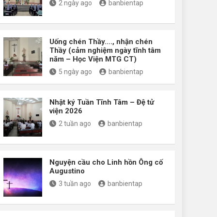
2 ngày ago
banbientap
Uống chén Thầy…., nhận chén
Thầy (cảm nghiệm ngày tĩnh tâm
năm – Học Viện MTG CT)
5 ngày ago
banbientap
Nhật ký Tuần Tĩnh Tâm – Đệ tử
viện 2026
2 tuần ago
banbientap
Nguyện cầu cho Linh hồn Ông cố
Augustino
3 tuần ago
banbientap