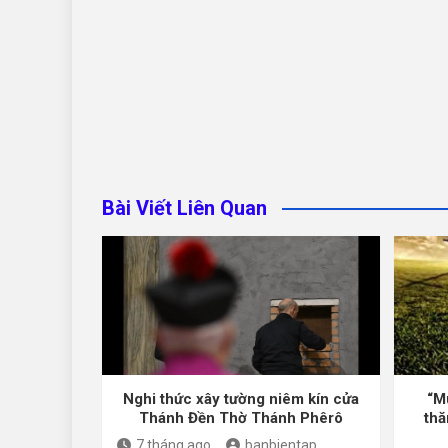
Bài Viết Liên Quan
Nghi thức xây tường niêm kín cửa
“M
Thánh Đền Thờ Thánh Phêrô
thă
7 tháng ago
banbientap