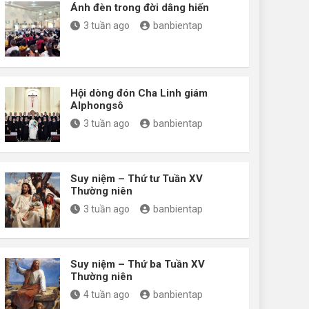
Ánh đèn trong đời dâng hiến
3 tuần ago
banbientap
Hội dòng đón Cha Linh giám
Alphongsô
3 tuần ago
banbientap
Suy niệm – Thứ tư Tuần XV
Thường niên
3 tuần ago
banbientap
Suy niệm – Thứ ba Tuần XV
Thường niên
4 tuần ago
banbientap