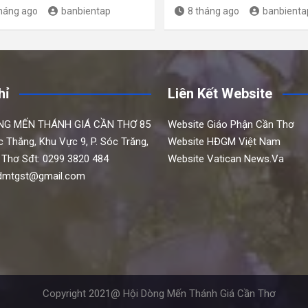
tháng ago
banbientap
8 tháng ago
banbienta
hỉ
Liên Kết Website
NG MẾN THÁNH GIÁ CẦN THƠ
85
Website Giáo Phận Cần Thơ
c Thắng,
Khu Vực 9, P. Sóc Trăng,
Website HĐGM Việt Nam
 Thơ
Sđt: 0299 3820 484
Website Vatican News.Va
hdmtgst@gmail.com
Copyright 2021@ Hội Dòng Mến Thánh Giá Cần Thơ