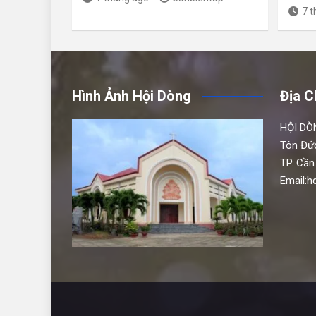
7 
Hình Ảnh Hội Dòng
Địa C
HỘI DÒ
Tôn Đứ
TP. Cần
Email: