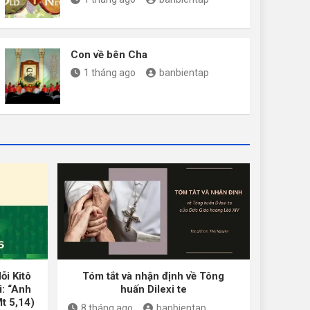
Con về bên Cha
1 tháng ago
banbientap
ỗi Kitô
Tóm tắt và nhận định về Tông
i: “Anh
huấn Dilexi te
Mt 5,14)
8 tháng ago
banbientap