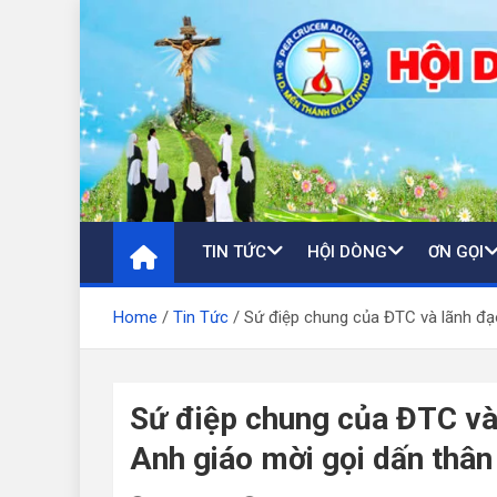
Skip
to
content
TIN TỨC
HỘI DÒNG
ƠN GỌI
Home
Tin Tức
Sứ điệp chung của ĐTC và lãnh đạo
Sứ điệp chung của ĐTC và
Anh giáo mời gọi dấn thân 