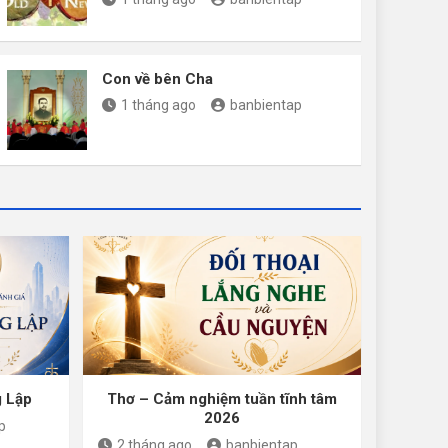
Con về bên Cha
1 tháng ago
banbientap
g Lập
Thơ – Cảm nghiệm tuần tĩnh tâm
2026
p
2 tháng ago
banbientap