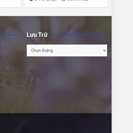
Lưu Trữ
Lưu
Trữ