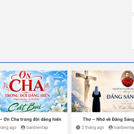
– Ơn Cha trong đời dâng hiến
Thơ – Nhớ về Đấng Sán
tháng ago
banbientap
2 tháng ago
banbienta