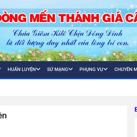
HUẤN LUYỆN
SỨ MẠNG
PHỤNG VỤ
CHUYÊN 
ền