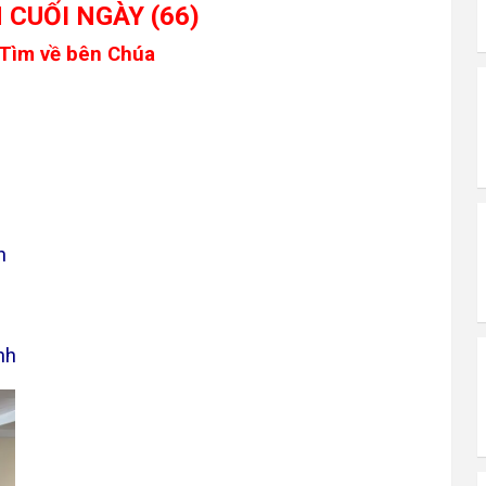
 CUỐI NGÀY (66)
 Tìm về bên Chúa
n
nh