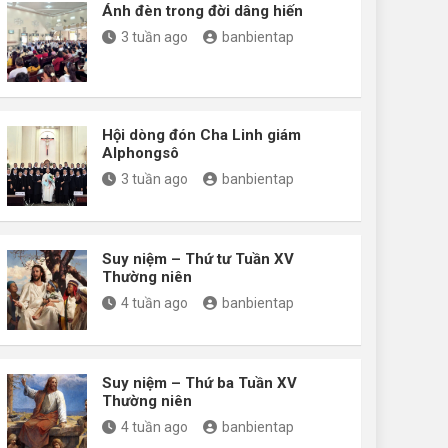
Ánh đèn trong đời dâng hiến
3 tuần ago
banbientap
Hội dòng đón Cha Linh giám
Alphongsô
3 tuần ago
banbientap
Suy niệm – Thứ tư Tuần XV
Thường niên
4 tuần ago
banbientap
Suy niệm – Thứ ba Tuần XV
Thường niên
4 tuần ago
banbientap