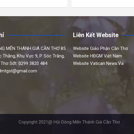
hỉ
Liên Kết Website
NG MẾN THÁNH GIÁ CẦN THƠ
85
Website Giáo Phận Cần Thơ
c Thắng,
Khu Vực 9, P. Sóc Trăng,
Website HĐGM Việt Nam
 Thơ
Sđt: 0299 3820 484
Website Vatican News.Va
hdmtgst@gmail.com
Copyright 2021@ Hội Dòng Mến Thánh Giá Cần Thơ