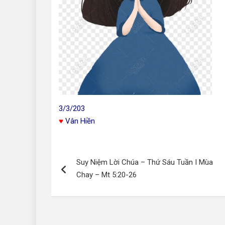
3/3/203
♥
Vân Hiền
Điều
Suy Niệm Lời Chúa – Thứ Sáu Tuần I Mùa
hướng
Chay – Mt 5:20-26
bài
viết