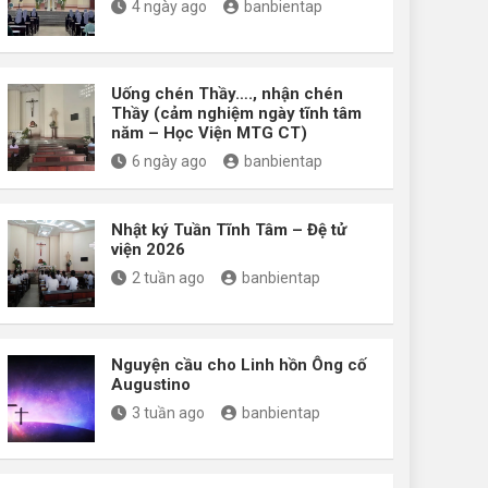
4 ngày ago
banbientap
Uống chén Thầy…., nhận chén
Thầy (cảm nghiệm ngày tĩnh tâm
năm – Học Viện MTG CT)
6 ngày ago
banbientap
Nhật ký Tuần Tĩnh Tâm – Đệ tử
viện 2026
2 tuần ago
banbientap
Nguyện cầu cho Linh hồn Ông cố
Augustino
3 tuần ago
banbientap