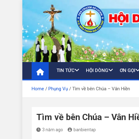
Skip
to
content
TIN TỨC
HỘI DÒNG
ƠN GỌI
Home
Phụng Vụ
Tìm về bên Chúa – Vân Hiền
Tìm về bên Chúa – Vân Hi
3 năm ago
banbientap