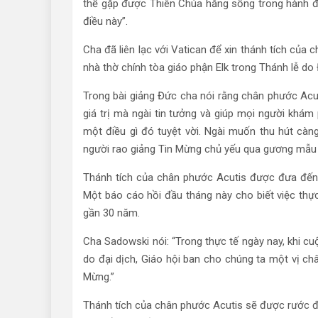
thể gặp được Thiên Chúa hằng sống trong hành độ
điều này”.
Cha đã liên lạc với Vatican để xin thánh tích của
nhà thờ chính tòa giáo phận Elk trong Thánh lễ d
Trong bài giảng Đức cha nói rằng chân phước Acu
giá trị mà ngài tin tưởng và giúp mọi người khám
một điều gì đó tuyệt vời. Ngài muốn thu hút càn
người rao giảng Tin Mừng chủ yếu qua gương mẫu
Thánh tích của chân phước Acutis được đưa đến B
Một báo cáo hồi đầu tháng này cho biết việc thự
gần 30 năm.
Cha Sadowski nói: “Trong thực tế ngày nay, khi c
do đại dịch, Giáo hội ban cho chúng ta một vị c
Mừng.”
Thánh tích của chân phước Acutis sẽ được rước đ