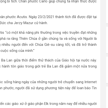
ng bí tích. Chân phước Carlo giúp chúng ta nhận thức được
 chân phước Acutis. Ngày 23/2/2021 thánh tích đã được đặt tại
o Đức cha Jerzy Mazur cử hành.
tis “có một khả năng phi thường trong việc truyền đạt những
 phá ra rằng Thiên Chúa ở gần chúng ta và sống với Người là
g nhiều người đến với Chúa Giê-su càng tốt, và đã trở thành
 cuộc sống của mình.”
a Lan giữa thời điểm thử thách của Giáo hội tại nước này.
c hành tôn giáo trong giới trẻ Ba Lan đã giảm một nửa trong
uộc sống hàng ngày của những người trẻ chuyển sang Internet
hân phước, người đã sử dụng phương tiện này để loan báo Tin
ến các giáo xứ ở giáo phận Elk trong năm nay để nhiều người