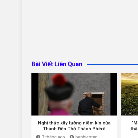
Bài Viết Liên Quan
Nghi thức xây tường niêm kín cửa
“M
Thánh Đền Thờ Thánh Phêrô
thă
7 tháng ago
banbientap