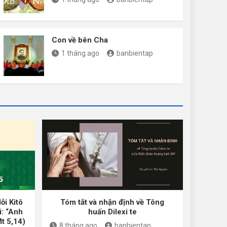
Con về bên Cha
1 tháng ago
banbientap
ỗi Kitô
Tóm tắt và nhận định về Tông
i: “Anh
huấn Dilexi te
Mt 5,14)
8 tháng ago
banbientap