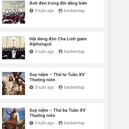
Ánh đèn trong đời dâng hiến
3 tuần ago
banbientap
Hội dòng đón Cha Linh giám
Alphongsô
3 tuần ago
banbientap
Suy niệm – Thứ tư Tuần XV
Thường niên
3 tuần ago
banbientap
Suy niệm – Thứ ba Tuần XV
Thường niên
3 tuần ago
banbientap