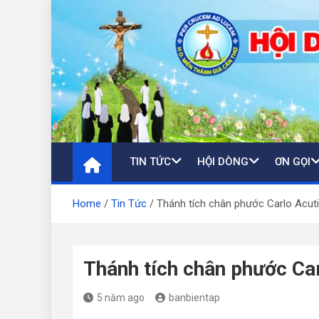
Skip
to
content
TIN TỨC
HỘI DÒNG
ƠN GỌI
Home
Tin Tức
Thánh tích chân phước Carlo Acut
Thánh tích chân phước Ca
5 năm ago
banbientap