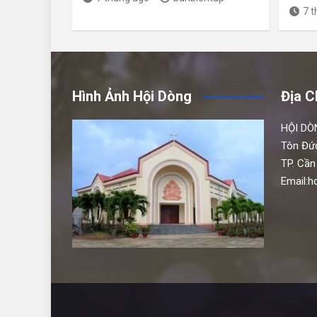
7 
Hình Ảnh Hội Dòng
Địa C
HỘI DÒ
Tôn Đứ
TP. Cần
Email: