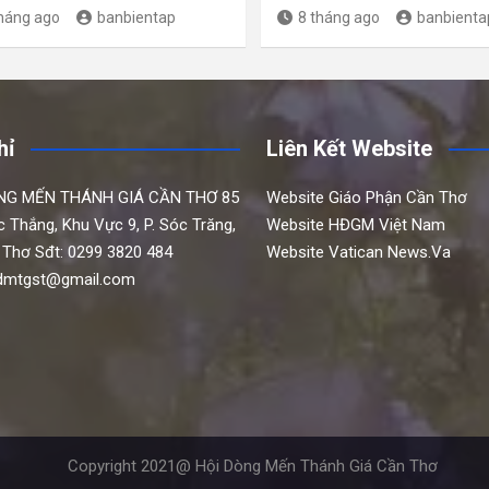
tháng ago
banbientap
8 tháng ago
banbienta
hỉ
Liên Kết Website
NG MẾN THÁNH GIÁ CẦN THƠ
85
Website Giáo Phận Cần Thơ
c Thắng,
Khu Vực 9, P. Sóc Trăng,
Website HĐGM Việt Nam
 Thơ
Sđt: 0299 3820 484
Website Vatican News.Va
hdmtgst@gmail.com
Copyright 2021@ Hội Dòng Mến Thánh Giá Cần Thơ