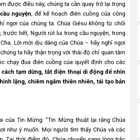
àm được điều này, chúng ta cần quay trở lại trọng
, cầu nguyện
, để kế hoạch điên cuồng của công
hỉ ngơi của chúng ta. Chúa Giêsu không từ chối
 trước hết, Người rút lui trong cầu nguyện, trong
a Cha. Lời mời dịu dàng của Chúa – hãy nghỉ ngơi
 chúng ta hãy thận trọng với thái độ chỉ quan tâm
uộc chạy đua điên cuồng của quyết định cho các
 cách tạm dừng, tắt điện thoại di động để nhìn
thinh lặng, chiêm ngắm thiên nhiên, tái tạo bản
i của Tin Mừng: “Tin Mừng thuật lại rằng Chúa
ơi như ý muốn. Mọi người tìm thấy Chúa và các
. Tại thời điểm đó, Chúa chuyển sang lòng trắc