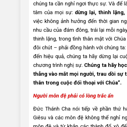
chúng ta cần nghỉ ngơi thực sự. Và để l
tâm của mọi sự:
dừng lại, thinh lặng
việc không ảnh hưởng đến thời gian ng
nhu cầu của đám đông, trái lại mỗi ngày,
thinh lặng, trong tình thân mật với Chú
đôi chút – phải đồng hành với chúng ta:
đến hiệu quả, chúng ta hãy dừng lại c
chương trình nghị sự.
Chúng ta hãy học
thẳng vào mắt mọi người, trau dồi sự 
thân trong cuộc đối thoại với Chúa”.
Người môn đệ phải có lòng trắc ẩn
Đức Thánh Cha nói tiếp về phần thứ ha
Giêsu và các môn đệ không thể nghỉ ng
môn đệ và từ khắp các thành đổ xô đến