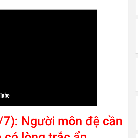
/7): Người môn đệ cần
 có lòng trắc ẩn