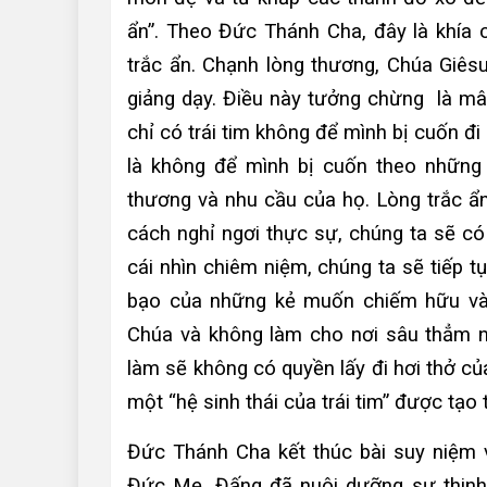
ẩn”. Theo Đức Thánh Cha, đây là khía 
trắc ẩn. Chạnh lòng thương, Chúa Giês
giảng dạy. Điều này tưởng chừng là mâ
chỉ có trái tim không để mình bị cuốn đ
là không để mình bị cuốn theo những 
thương và nhu cầu của họ. Lòng trắc ẩ
cách nghỉ ngơi thực sự, chúng ta sẽ có
cái nhìn chiêm niệm, chúng ta sẽ tiếp 
bạo của những kẻ muốn chiếm hữu và ti
Chúa và không làm cho nơi sâu thẳm nh
làm sẽ không có quyền lấy đi hơi thở c
một “hệ sinh thái của trái tim” được tạo 
Đức Thánh Cha kết thúc bài suy niệm v
Đức Mẹ, Đấng đã nuôi dưỡng sự thinh 