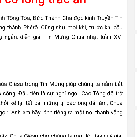
inh Tông Tòa, Đức Thánh Cha đọc kinh Truyền Tin
ờng thánh Phêrô. Cũng như mọi khi, trước khi cầu
 ngắn, diễn giải Tin Mừng Chúa nhật tuần XVI
húa Giêsu trong Tin Mừng giúp chúng ta nắm bắt
 sống. Đầu tiên là sự nghỉ ngơi. Các Tông đồ trở
hởi kể lại tất cả những gì các ông đã làm, Chúa
gọi: “Anh em hãy lánh riêng ra một nơi thanh vắng
vậy, Chúa Giêsu cho chúng ta một lời dạy quý giá.