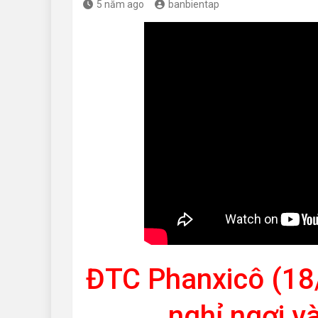
5 năm ago
banbientap
ĐTC Phanxicô (18
nghỉ ngơi và