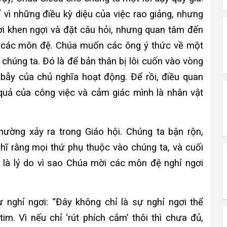
 vì những điều kỳ diệu của việc rao giảng, nhưng
ời khen ngợi và đặt câu hỏi, nhưng quan tâm đến
a các môn đệ. Chúa muốn các ông ý thức về một
 chúng ta. Đó là để bản thân bị lôi cuốn vào vòng
 bẫy của chủ nghĩa hoạt động. Để rồi, điều quan
u quả của công việc và cảm giác mình là nhân vật
ường xảy ra trong Giáo hội. Chúng ta bận rộn,
hĩ rằng mọi thứ phụ thuộc vào chúng ta, và cuối
là lý do vì sao Chúa mời các môn đệ nghỉ ngơi
nghỉ ngơi: “Đây không chỉ là sự nghỉ ngơi thể
im. Vì nếu chỉ ‘rút phích cắm’ thôi thì chưa đủ,