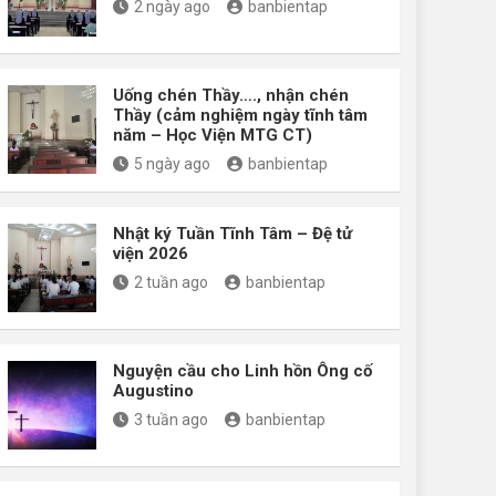
2 ngày ago
banbientap
Uống chén Thầy…., nhận chén
Thầy (cảm nghiệm ngày tĩnh tâm
năm – Học Viện MTG CT)
5 ngày ago
banbientap
Nhật ký Tuần Tĩnh Tâm – Đệ tử
viện 2026
2 tuần ago
banbientap
Nguyện cầu cho Linh hồn Ông cố
Augustino
3 tuần ago
banbientap