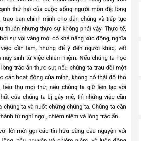
cạnh thứ hai của cuộc sống người môn đệ: lòng
u trao ban chính mình cho dân chúng và tiếp tục
u thuẫn nhưng thực sự không phải vậy. Thực tế,
i bởi sự vội vàng mới có khả năng xúc động, nghĩa
việc cần làm, nhưng để ý đến người khác, vết
n nảy sinh từ việc chiêm niệm. Nếu chúng ta học
 lòng trắc ẩn thực sự; nếu chúng ta trau dồi một
tục các hoạt động của mình, không có thái độ thô
êu thụ mọi thứ; nếu chúng ta giữ liên lạc với
ất của chúng ta bị gây mê, thì những việc cần
ủa chúng ta và nuốt chửng chúng ta. Chúng ta cần
thành từ nghỉ ngơi, chiêm niệm và lòng trắc ẩn.
ới lời mời gọi các tín hữu cùng cầu nguyện với
lặng, cầu nguyện và chiêm niệm, và luôn động