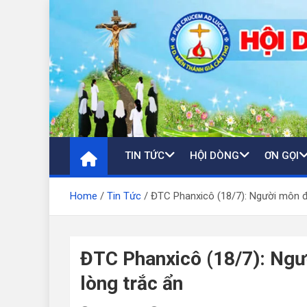
Skip
to
content
TIN TỨC
HỘI DÒNG
ƠN GỌI
Home
Tin Tức
ĐTC Phanxicô (18/7): Người môn đệ
ĐTC Phanxicô (18/7): Ngư
lòng trắc ẩn