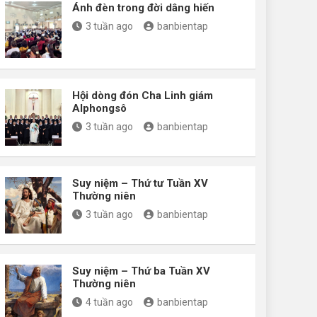
Ánh đèn trong đời dâng hiến
3 tuần ago
banbientap
Hội dòng đón Cha Linh giám
Alphongsô
3 tuần ago
banbientap
Suy niệm – Thứ tư Tuần XV
Thường niên
3 tuần ago
banbientap
Suy niệm – Thứ ba Tuần XV
Thường niên
4 tuần ago
banbientap