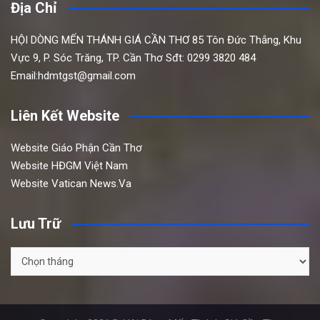
Địa Chỉ
HỘI DÒNG MẾN THÁNH GIÁ CẦN THƠ
85 Tôn Đức Thắng,
Khu
Vực 9, P. Sóc Trăng, TP. Cần Thơ
Sđt: 0299 3820 484
Email:hdmtgst@gmail.com
Liên Kết Website
Website Giáo Phận Cần Thơ
Website HĐGM Việt Nam
Website Vatican News.Va
Lưu Trữ
Lưu
Trữ