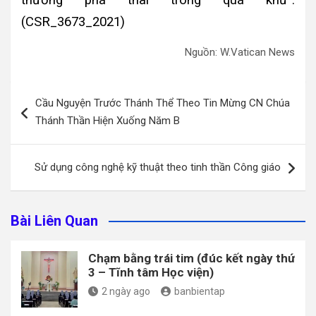
(CSR_3673_2021)
Nguồn: W.Vatican News
Điều
Cầu Nguyện Trước Thánh Thể Theo Tin Mừng CN Chúa
hướng
Thánh Thần Hiện Xuống Năm B
bài
viết
Sử dụng công nghệ kỹ thuật theo tinh thần Công giáo
Bài Liên Quan
Chạm bằng trái tim (đúc kết ngày thứ
3 – Tĩnh tâm Học viện)
2 ngày ago
banbientap