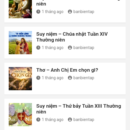
niên
1 tháng ago
banbientap
Suy niệm – Chúa nhật Tuần XIV
Thường niên
1 tháng ago
banbientap
Thơ – Anh Chị Em chọn gì?
1 tháng ago
banbientap
Suy niệm – Thứ bảy Tuần XIII Thường
niên
1 tháng ago
banbientap