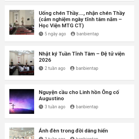
Uống chén Thầy…., nhận chén Thầy
(cảm nghiệm ngày tĩnh tâm năm –
Học Viện MTG CT)
5 ngày ago
banbientap
Nhật ký Tuần Tĩnh Tâm – Đệ tử viện
2026
2 tuần ago
banbientap
Nguyện cầu cho Linh hồn Ông cố
Augustino
3 tuần ago
banbientap
Ánh đèn trong đời dâng hiến
3 tuần ago
banbientap