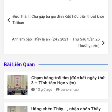
Điều
Đức Thánh Cha gặp ba gia đình Kitô hữu trốn thoát khỏi
hướng
Taliban
bài
viết
Anh em bảo Thầy là ai? (24.9.2021 – Thứ Sáu tuần 25
Thường niên)
Bài Liên Quan
Chạm bằng trái tim (đúc kết ngày thứ
3 – Tĩnh tâm Học viện)
13 giờ ago
banbientap
Uống chén Thầy…., nhận chén Thầy