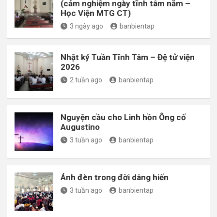
(cảm nghiệm ngày tĩnh tâm năm –
Học Viện MTG CT)
3 ngày ago
banbientap
Nhật ký Tuần Tĩnh Tâm – Đệ tử viện
2026
2 tuần ago
banbientap
Nguyện cầu cho Linh hồn Ông cố
Augustino
3 tuần ago
banbientap
Ánh đèn trong đời dâng hiến
3 tuần ago
banbientap