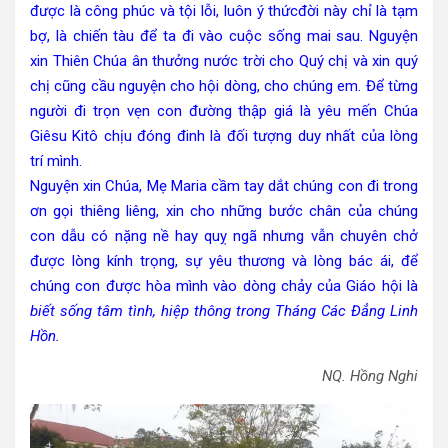
được là công phúc và tội lỗi, luôn ý thứcđời này chỉ là tạm
bợ, là chiến tàu để ta đi vào cuộc sống mai sau. Nguyện
xin Thiên Chúa ân thưởng nước trời cho Quý chị và xin quý
chị cũng cầu nguyện cho hội dòng, cho chúng em. Để từng
người đi trọn vẹn con đường thập giá là yêu mến Chúa
Giêsu Kitô chịu đóng đinh là đối tượng duy nhất của lòng
trí mình.
Nguyện xin Chúa, Mẹ Maria cầm tay dắt chúng con đi trong
ơn gọi thiêng liêng, xin cho những bước chân của chúng
con dẫu có nặng nề hay quỵ ngã nhưng vẫn chuyên chở
được lòng kính trọng, sự yêu thương và lòng bác ái, để
chúng con được hòa mình vào dòng chảy của Giáo hội là
biết sống tâm tình, hiệp thông trong Tháng Các Đẳng Linh
Hồn.
NQ. Hồng Nghi