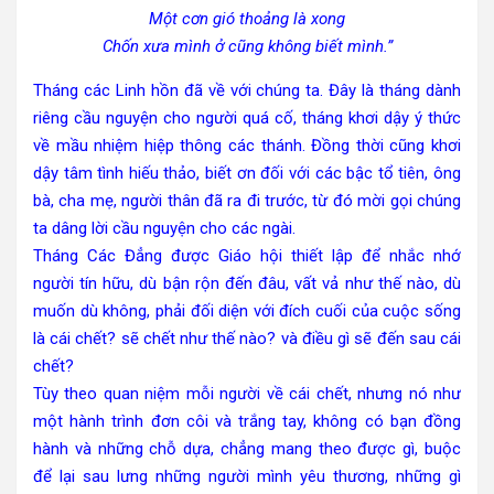
Một cơn gió thoảng là xong
Chốn xưa mình ở cũng không biết mình.”
Tháng các Linh hồn đã về với chúng ta. Đây là tháng dành
riêng cầu nguyện cho người quá cố, tháng khơi dậy ý thức
về mầu nhiệm hiệp thông các thánh. Đồng thời cũng khơi
dậy tâm tình hiếu thảo, biết ơn đối với các bậc tổ tiên, ông
bà, cha mẹ, người thân đã ra đi trước, từ đó mời gọi chúng
ta dâng lời cầu nguyện cho các ngài.
Tháng Các Đẳng được Giáo hội thiết lập để nhắc nhớ
người tín hữu, dù bận rộn đến đâu, vất vả như thế nào, dù
muốn dù không, phải đối diện với đích cuối của cuộc sống
là cái chết? sẽ chết như thế nào? và điều gì sẽ đến sau cái
chết?
Tùy theo quan niệm mỗi người về cái chết, nhưng nó như
một hành trình đơn côi và trắng tay, không có bạn đồng
hành và những chỗ dựa, chẳng mang theo được gì, buộc
để lại sau lưng những người mình yêu thương, những gì