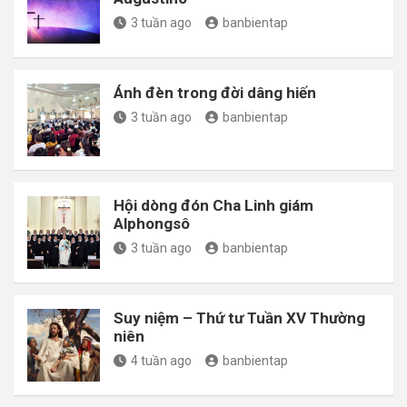
3 tuần ago
banbientap
Ánh đèn trong đời dâng hiến
3 tuần ago
banbientap
Hội dòng đón Cha Linh giám
Alphongsô
3 tuần ago
banbientap
Suy niệm – Thứ tư Tuần XV Thường
niên
4 tuần ago
banbientap