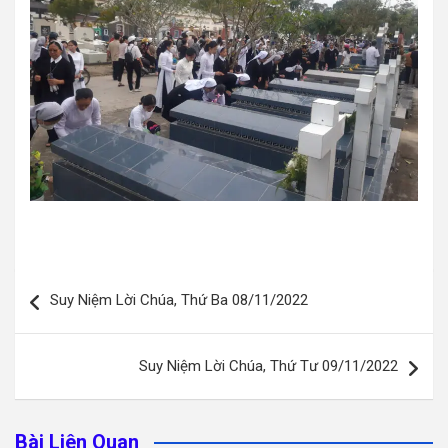
Điều
Suy Niệm Lời Chúa, Thứ Ba 08/11/2022
hướng
bài
Suy Niệm Lời Chúa, Thứ Tư 09/11/2022
viết
Bài Liên Quan