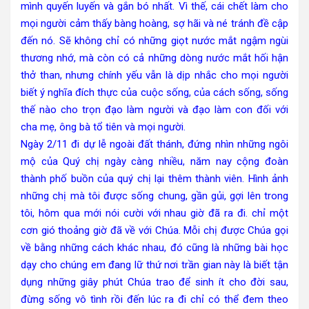
mình quyến luyến và gắn bó nhất. Vì thế, cái chết làm cho
mọi người cảm thấy bàng hoàng, sợ hãi và né tránh đề cập
đến nó. Sẽ không chỉ có những giọt nước mắt ngậm ngùi
thương nhớ, mà còn có cả những dòng nước mắt hối hận
thở than, nhưng chính yếu vẫn là dịp nhắc cho mọi người
biết ý nghĩa đích thực của cuộc sống, của cách sống, sống
thế nào cho trọn đạo làm người và đạo làm con đối với
cha mẹ, ông bà tổ tiên và mọi người.
Ngày 2/11 đi dự lễ ngoài đất thánh, đứng nhìn những ngôi
mộ của Quý chị ngày càng nhiều, năm nay cộng đoàn
thành phố buồn của quý chị lại thêm thành viên. Hình ảnh
những chị mà tôi được sống chung, gần gủi, gợi lên trong
tôi, hôm qua mới nói cười với nhau giờ đã ra đi. chỉ một
cơn gió thoảng giờ đã về với Chúa. Mỗi chị được Chúa gọi
về bằng những cách khác nhau, đó cũng là những bài học
dạy cho chúng em đang lữ thứ nơi trần gian này là biết tận
dụng những giây phút Chúa trao để sinh ít cho đời sau,
đừng sống vô tình rồi đến lúc ra đi chỉ có thể đem theo