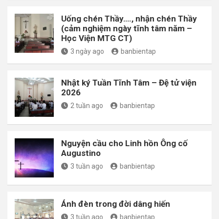
Uống chén Thầy…., nhận chén Thầy
(cảm nghiệm ngày tĩnh tâm năm –
Học Viện MTG CT)
3 ngày ago
banbientap
Nhật ký Tuần Tĩnh Tâm – Đệ tử viện
2026
2 tuần ago
banbientap
Nguyện cầu cho Linh hồn Ông cố
Augustino
3 tuần ago
banbientap
Ánh đèn trong đời dâng hiến
3 tuần ago
banbientap