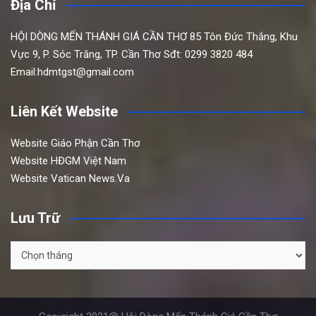
Địa Chỉ
HỘI DÒNG MẾN THÁNH GIÁ CẦN THƠ
85 Tôn Đức Thắng,
Khu
Vực 9, P. Sóc Trăng, TP. Cần Thơ
Sđt: 0299 3820 484
Email:hdmtgst@gmail.com
Liên Kết Website
Website Giáo Phận Cần Thơ
Website HĐGM Việt Nam
Website Vatican News.Va
Lưu Trữ
Lưu
Trữ