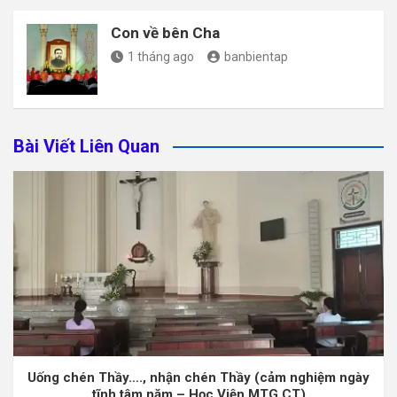
Con về bên Cha
1 tháng ago
banbientap
Bài Viết Liên Quan
Uống chén Thầy…., nhận chén Thầy (cảm nghiệm ngày
tĩnh tâm năm – Học Viện MTG CT)