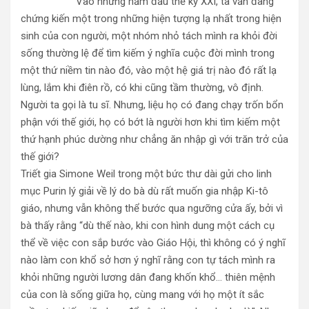
Vào những năm đầu thế kỷ XXI, ta vẫn đang
chứng kiến một trong những hiện tượng lạ nhất trong hiện
sinh của con người, một nhóm nhỏ tách mình ra khỏi đời
sống thường lệ để tìm kiếm ý nghĩa cuộc đời mình trong
một thứ niềm tin nào đó, vào một hệ giá trị nào đó rất lạ
lùng, lắm khi điên rồ, có khi cũng tầm thường, vô định.
Người ta gọi là tu sĩ. Nhưng, liệu họ có đang chạy trốn bổn
phận với thế giới, họ có bớt là người hơn khi tìm kiếm một
thứ hạnh phúc dường như chẳng ăn nhập gì với trăn trở của
thế giới?
Triết gia Simone Weil trong một bức thư dài gửi cho linh
mục Purin lý giải về lý do bà dù rất muốn gia nhập Ki-tô
giáo, nhưng vẫn không thể bước qua ngưỡng cửa ấy, bởi vì
bà thấy rằng “dù thế nào, khi con hình dung một cách cụ
thể về việc con sắp bước vào Giáo Hội, thì không có ý nghĩ
nào làm con khổ sở hơn ý nghĩ rằng con tự tách mình ra
khỏi những người lương dân đang khốn khổ… thiên mệnh
của con là sống giữa họ, cùng mang với họ một ít sắc