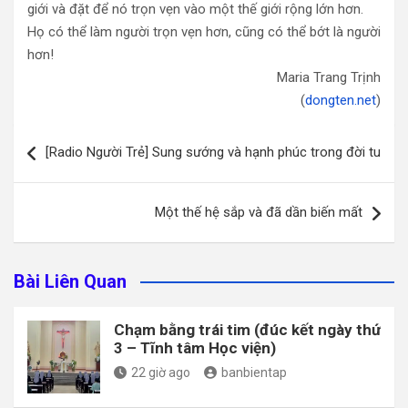
giới và đặt để nó trọn vẹn vào một thế giới rộng lớn hơn.
Họ có thể làm người trọn vẹn hơn, cũng có thể bớt là người
hơn!
Maria Trang Trịnh
(
dongten.net
)
Điều
[Radio Người Trẻ] Sung sướng và hạnh phúc trong đời tu
hướng
bài
Một thế hệ sắp và đã dần biến mất
viết
Bài Liên Quan
Chạm bằng trái tim (đúc kết ngày thứ
3 – Tĩnh tâm Học viện)
22 giờ ago
banbientap