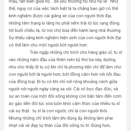
mầu, tan biến giữa họ… để yêu thương họ như họ là”. Như
thế, nguy cơ của việc tách biệt là ta chẳng bao giờ có thể
kinh nghiệm được cái giằng xé của con người thời đại,
những tâm trạng lo lắng họ phải nếm trải từ lúc rạng đông
tới buổi chiều tà, từ nơi chợ búa đến hành lang nhà thương.
Sự thiếu vắng kinh nghiệm hiện sinh của con người thời đại
có thể làm cho một người bớt người hơn.
Tràn ngập những chỉ trích cho hàng giáo sĩ, tu sĩ
vào những năm đầu của thiên niên kỷ thứ ba này, dường
như cho thấy đi tu có khi chỉ là phương tiện chỉ để làm cho
con người bớt là người hơn, bớt đồng cảm hơn với nỗi đau
của đồng loại. Đi tu có khi chỉ nới rộng khoảng cách giữa
người với người ngày càng xa vời. Cái vỏ bọc đạo đức, và
sự an toàn của một đời sống không còn bận tâm đến cơm
áo gạo tiền đôi lúc xóa luôn khỏi cảm thức của nhiều tu sĩ
cái sự thật : tu sĩ là con người, chỉ là con người thôi.
Nhưng những chỉ trích lắm khi đúng ấy, không làm phai
nhạt cái vẻ đẹp tự thân của đời sống tu trì. Đúng hơn,