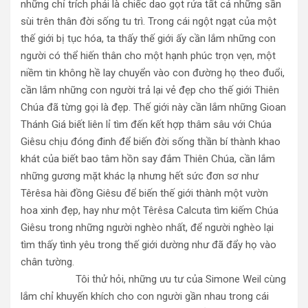
những chỉ trích phải là chiếc dao gọt rửa tất cả những sần
sùi trên thân đời sống tu trì. Trong cái ngột ngạt của một
thế giới bị tục hóa, ta thấy thế giới ấy cần lắm những con
người có thể hiến thân cho một hạnh phúc trọn vẹn, một
niềm tin không hề lay chuyển vào con đường họ theo đuổi,
cần lắm những con người trả lại vẻ đẹp cho thế giới Thiên
Chúa đã từng gọi là đẹp. Thế giới này cần lắm những Gioan
Thánh Giá biết liên lỉ tìm đến kết hợp thâm sâu với Chúa
Giêsu chịu đóng đinh để biến đời sống thần bí thành khao
khát của biết bao tâm hồn say đắm Thiên Chúa, cần lắm
những gương mặt khác lạ nhưng hết sức đơn sơ như
Têrêsa hài đồng Giêsu để biến thế giới thành một vườn
hoa xinh đẹp, hay như một Têrêsa Calcuta tìm kiếm Chúa
Giêsu trong những người nghèo nhất, để người nghèo lại
tìm thấy tình yêu trong thế giới dường như đã đẩy họ vào
chân tường.
Tôi thử hỏi, những ưu tư của Simone Weil cùng
lắm chỉ khuyến khích cho con người gần nhau trong cái