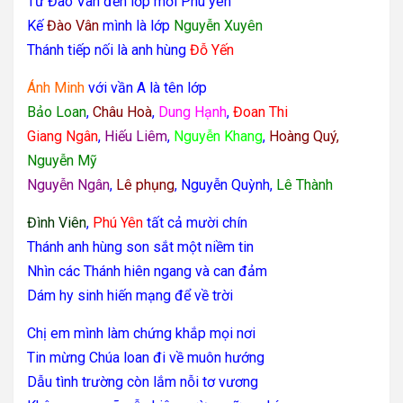
Từ Đào Vân đến lớp mới Phú yên
Kế
Đào Vân
mình là lớp
Nguyễn Xuyên
Thánh tiếp nối là anh hùng
Đỗ Yến
Ánh Minh
với vần A là tên lớp
Bảo Loan
,
Châu Hoà
,
Dung Hạnh
,
Đoan Thi
Giang Ngân
,
Hiếu Liêm
,
Nguyễn Khang
,
Hoàng Quý,
Nguyễn Mỹ
Nguyễn Ngân
,
Lê phụng
, Nguyễn Quỳnh,
Lê Thành
Đình Viên
,
Phú Yên
tất cả mười chín
Thánh anh hùng son sắt một niềm tin
Nhìn các Thánh hiên ngang và can đảm
Dám hy sinh hiến mạng để về trời
Chị em mình làm chứng khắp mọi nơi
Tin mừng Chúa loan đi về muôn hướng
Dẫu tình trường còn lắm nỗi tơ vương