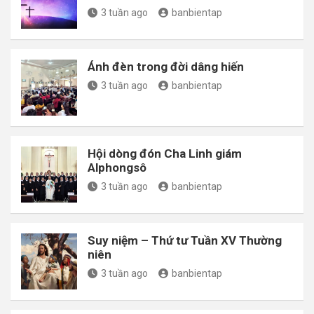
3 tuần ago
banbientap
Ánh đèn trong đời dâng hiến
3 tuần ago
banbientap
Hội dòng đón Cha Linh giám
Alphongsô
3 tuần ago
banbientap
Suy niệm – Thứ tư Tuần XV Thường
niên
3 tuần ago
banbientap