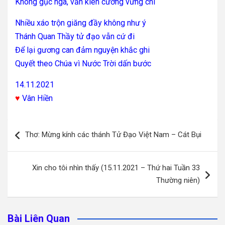
Không gục ngã, vẫn kiên cường vững chí
Nhiều xáo trộn giăng đầy không như ý
Thánh Quan Thầy tử đạo vẫn cứ đi
Để lại gương can đảm nguyện khắc ghi
Quyết theo Chúa vì Nước Trời dấn bước
14.11.2021
♥
Vân Hiền
Điều
Thơ: Mừng kính các thánh Tử Đạo Việt Nam – Cát Bụi
hướng
bài
Xin cho tôi nhìn thấy (15.11.2021 – Thứ hai Tuần 33
viết
Thường niên)
Bài Liên Quan