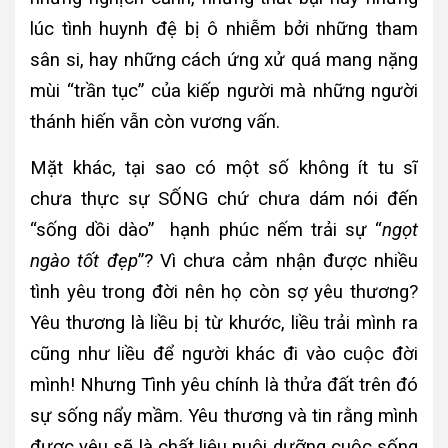
lúc tình huynh đệ bị ô nhiễm bởi những tham
sân si, hay những cách ứng xử quá mang nặng
mùi “trần tục” của kiếp người mà những người
thánh hiến vẫn còn vương vấn.
Mặt khác, tại sao có một số không ít tu sĩ
chưa thực sự SỐNG chứ chưa dám nói đến
“sống dồi dào” hạnh phúc nếm trải sự “
ngọt
ngào tốt đẹp
”? Vì chưa cảm nhận được nhiều
tình yêu trong đời nên họ còn sợ yêu thương?
Yêu thương là liều bị từ khước, liều trải mình ra
cũng như liều để người khác đi vào cuộc đời
mình! Nhưng Tình yêu chính là thửa đất trên đó
sự sống nẩy mầm. Yêu thương và tin rằng mình
được yêu sẽ là chất liệu nuôi dưỡng cuộc sống