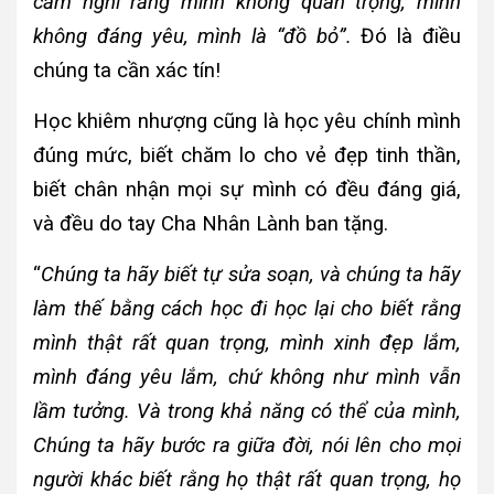
cảm nghĩ rằng mình không quan trọng, mình
không đáng yêu, mình là “đồ bỏ”.
Đó là điều
chúng ta cần xác tín!
Học khiêm nhượng cũng là học yêu chính mình
đúng mức, biết chăm lo cho vẻ đẹp tinh thần,
biết chân nhận mọi sự mình có đều đáng giá,
và đều do tay Cha Nhân Lành ban tặng.
“
Chúng ta hãy biết tự sửa soạn, và chúng ta hãy
làm thế bằng cách học đi học lại cho biết rằng
mình thật rất quan trọng, mình xinh đẹp lắm,
mình đáng yêu lắm, chứ không như mình vẫn
lầm tưởng. Và trong khả năng có thể của mình,
Chúng ta hãy bước ra giữa đời, nói lên cho mọi
người khác biết rằng họ thật rất quan trọng, họ