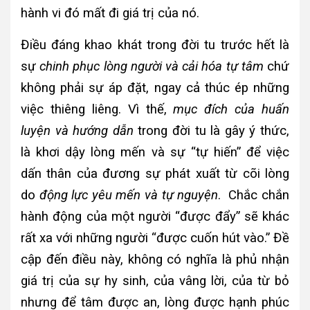
hành vi đó mất đi giá trị của nó.
Điều đáng khao khát trong đời tu trước hết là
sự
chinh phục lòng người và cải hóa tự tâm
chứ
không phải sự áp đặt, ngay cả thúc ép những
việc thiêng liêng. Vì thế,
mục đích của huấn
luyện và hướng dẫn
trong đời tu là gây ý thức,
là khơi dậy lòng mến và sự “tự hiến” để việc
dấn thân của đương sự phát xuất từ cõi lòng
do
động lực yêu mến và tự nguyện
. Chắc chắn
hành động của một người “được đẩy” sẽ khác
rất xa với những người “được cuốn hút vào.” Đề
cập đến điều này, không có nghĩa là phủ nhận
giá trị của sự hy sinh, của vâng lời, của từ bỏ
nhưng để tâm được an, lòng được hạnh phúc