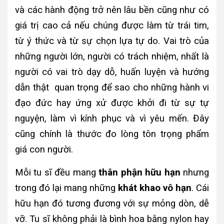
và các hành động trở nên lâu bền cũng như có
giá trị cao cả nếu chúng được làm từ trái tim,
từ ý thức và từ sự chọn lựa tự do. Vai trò của
những người lớn, người có trách nhiệm, nhất là
người có vai trò dạy dỗ, huấn luyện và hướng
dẫn thật quan trọng để sao cho những hành vi
đạo đức hay ứng xử được khởi đi từ sự tự
nguyện, làm vì kính phục và vì yêu mến. Đây
cũng chính là thước đo lòng tôn trọng phẩm
giá con người.
Mỗi tu sĩ đều mang
thân phận hữu hạn
nhưng
trong đó lại mang những
khát khao vô hạn
. Cái
hữu hạn đó tương đương với sự mỏng dòn, dễ
vỡ. Tu sĩ không phải là bình hoa bằng nylon hay