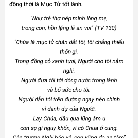
đồng thời là Mục Tử tốt lành
.
“Như trẻ thơ nép mình lòng mẹ,
trong con, hồn lặng lẽ an vui” (TV 130)
“Chúa là mục tử chăn dắt tôi, tôi chẳng thiếu
thốn gì.
Trong đồng cỏ xanh tươi, Người cho tôi nằm
nghỉ.
Người đưa tôi tới dòng nước trong lành
và bổ sức cho tôi.
Người dẫn tôi trên đường ngay nẻo chính
vì danh dự của Người.
Lạy Chúa, dầu qua lũng âm u
con sợ gì nguy khốn, vì có Chúa ở cùng.
Côn trượng Ngài bảo vệ, con vững dạ an tâm”