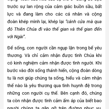
trước sự lan rộng của cảm giác buồn sầu, bất
lực và đang làm cho các cá nhân và cộng
đoàn khép mình lại, khép lại
“cánh cửa mà qua
đó Thiên Chúa đi vào thế gian và thế gian đến
với Ngài”.
Để sống, con người cần ngụp lặn trong bể yêu
thương. Và chỉ cảm nhận được tình Chúa khi
có kinh nghiệm cảm nhận được tình người. Khi
bước vào đời sống
thánh
hiến, cộng đoàn dòng
tu là nơi giúp chúng ta sống, hiểu và cảm nhận
thế nào là yêu thương qua tình huynh đệ trong
những con người cụ thể. Bên cạnh đó, chúng
ta còn nhận được tình cảm ấm áp của biết bao
người chúng ta gặp gỡ trên đường phục vụ.