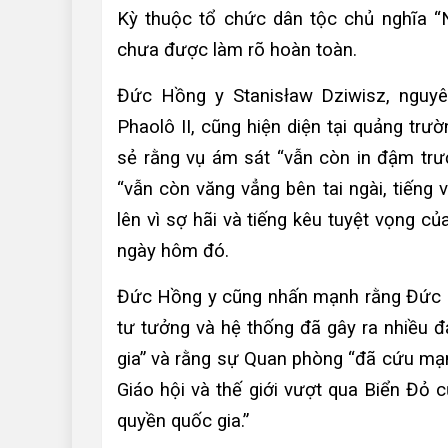
Kỳ thuộc tổ chức dân tộc chủ nghĩa “
chưa được làm rõ hoàn toàn.
Đức Hồng y Stanisław Dziwisz, nguyê
Phaolô II, cũng hiện diện tại quảng trư
sẻ rằng vụ ám sát “vẫn còn in đậm trư
“vẫn còn văng vẳng bên tai ngài, tiến
lên vì sợ hãi và tiếng kêu tuyệt vọng c
ngày hôm đó.
Đức Hồng y cũng nhấn mạnh rằng Đức Gi
tư tưởng và hệ thống đã gây ra nhiều 
gia” và rằng sự Quan phòng “đã cứu mạ
Giáo hội và thế giới vượt qua Biển Đỏ 
quyền quốc gia.”