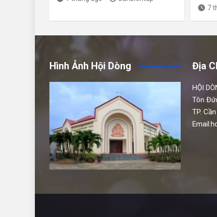
7 
Hình Ảnh Hội Dòng
Địa C
HỘI DÒ
Tôn Đứ
TP. Cần
Email: