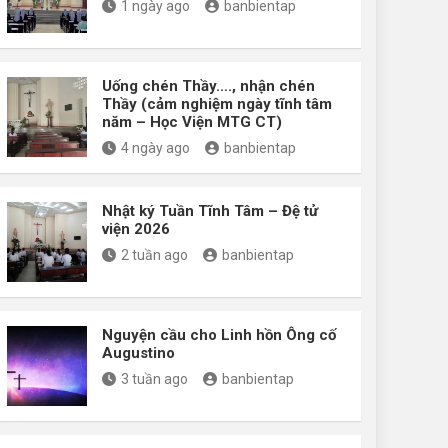
1 ngày ago
banbientap
Uống chén Thầy…., nhận chén
Thầy (cảm nghiệm ngày tĩnh tâm
năm – Học Viện MTG CT)
4 ngày ago
banbientap
Nhật ký Tuần Tĩnh Tâm – Đệ tử
viện 2026
2 tuần ago
banbientap
Nguyện cầu cho Linh hồn Ông cố
Augustino
3 tuần ago
banbientap