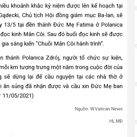
hiều khoảnh khắc kỷ niệm được lên kế hoạch tại
ądecki, Chủ tịch Hội đồng giám mục Ba-lan, sẽ
ày 13/5 tại đền thánh Đức Mẹ Fatima ở Polanica
ẽ đọc kinh Mân Côi. Sau đó buổi đọc kinh sẽ được
gia sáng kiến “Chuỗi Mân Côi hành trình”.
n thánh Polanica Zdrój, người tổ chức sự kiện,
m (mỗi km tượng trưng một năm trong cuộc đời của
 sẽ dừng lại để cầu nguyện tại các nhà thờ ở
ọi ân sủng đã nhận được và cầu xin Đức Mẹ ban
ir 11/05/2021)
Nguồn: W.Vatican News
HL.MĐ