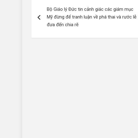
Điều
Bộ Giáo lý Đức tin cảnh giác các giám mục
hướng
Mỹ đừng để tranh luận về phá thai và rước lễ
bài
đưa đến chia rẽ
viết