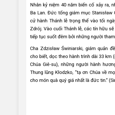
Nhân kỷ niệm 40 năm biến cố xảy ra, n
Ba Lan. Đức tổng giám mục Stanisław G
cử hành Thánh lễ trọng thể vào tối ng
Zdrój. Vào cuối Thánh lễ, các tín hữu s
tiếp tục suốt đêm bởi những người tham 
Cha Zdzisław Świniarski, giám quản đề
cho biết, dọc theo hành trình dài 33 k
Chúa Giê-su), những người hành hương
Thung lũng Kłodzko, “tạ ơn Chúa về m
cho món quà quý giá nhất là đức tin.” (S