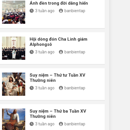
Ánh đèn trong đời dâng hiến
3 tuần ago
banbientap
Hội dòng đón Cha Linh giám
Alphongsô
3 tuần ago
banbientap
Suy niệm – Thứ tư Tuần XV
Thường niên
3 tuần ago
banbientap
Suy niệm – Thứ ba Tuần XV
Thường niên
3 tuần ago
banbientap