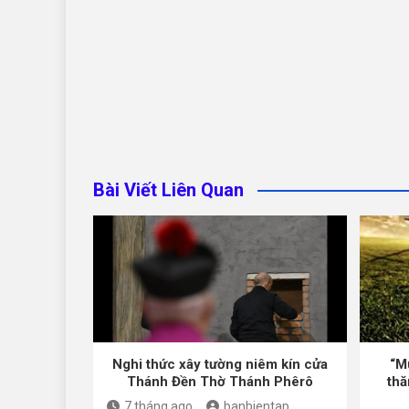
Bài Viết Liên Quan
Nghi thức xây tường niêm kín cửa
“M
Thánh Đền Thờ Thánh Phêrô
thă
7 tháng ago
banbientap