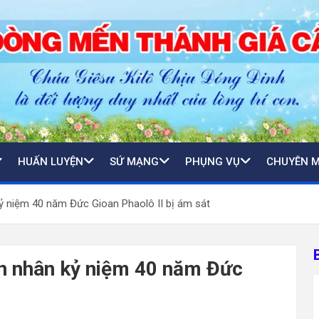
HUẤN LUYỆN
SỨ MẠNG
PHỤNG VỤ
CHUYÊN 
ỷ niệm 40 năm Đức Gioan Phaolô II bị ám sát
ện nhân kỷ niệm 40 năm Đức