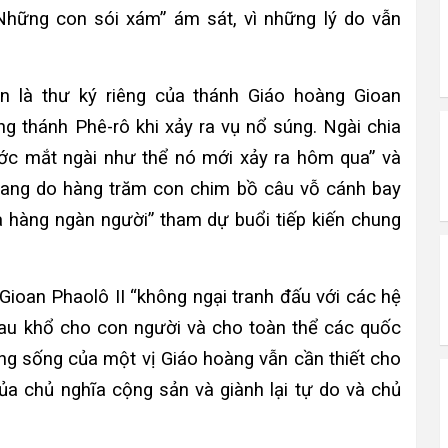
Những con sói xám” ám sát, vì những lý do vẫn
n là thư ký riêng của thánh Giáo hoàng Gioan
ờng thánh Phê-rô khi xảy ra vụ nổ súng. Ngài chia
ớc mắt ngài như thể nó mới xảy ra hôm qua” và
g vang do hàng trăm con chim bồ câu vỗ cánh bay
ủa hàng ngàn người” tham dự buổi tiếp kiến chung
oan Phaolô II “không ngại tranh đấu với các hệ
đau khổ cho con người và cho toàn thể các quốc
ng sống của một vị Giáo hoàng vẫn cần thiết cho
của chủ nghĩa cộng sản và giành lại tự do và chủ