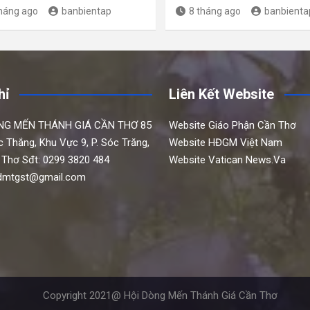
tháng ago
banbientap
8 tháng ago
banbienta
hỉ
Liên Kết Website
NG MẾN THÁNH GIÁ CẦN THƠ
85
Website Giáo Phận Cần Thơ
c Thắng,
Khu Vực 9, P. Sóc Trăng,
Website HĐGM Việt Nam
 Thơ
Sđt: 0299 3820 484
Website Vatican News.Va
hdmtgst@gmail.com
Copyright 2021@ Hội Dòng Mến Thánh Giá Cần Thơ