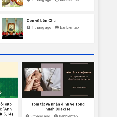
Con về bên Cha
1 tháng ago
banbientap
ỗi Kitô
Tóm tắt và nhận định về Tông
i: “Anh
huấn Dilexi te
Mt 5,14)
8 tháng ago
banbientap