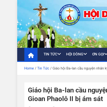
Skip
to
content
TIN TỨC
HỘI DÒNG
ƠN GỌI
Home
Tin Tức
Giáo hội Ba-lan cầu nguyện nhân k
Giáo hội Ba-lan cầu nguy
Gioan Phaolô II bị ám sát